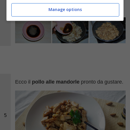
cottura ultimata servite in tavola il pollo ben
caldo.
Manage options
Ecco il
pollo alle mandorle
pronto da gustare.
5