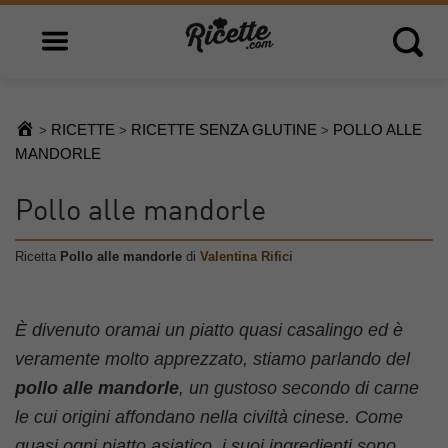
Open main menu
Open 
RICETTE
RICETTE SENZA GLUTINE
POLLO ALLE
>
>
>
MANDORLE
Pollo alle mandorle
Ricetta
Pollo alle mandorle
di
Valentina Rifici
È divenuto oramai un piatto quasi casalingo ed è
veramente molto apprezzato, stiamo parlando del
pollo alle mandorle
, un gustoso secondo di carne
le cui origini affondano nella civiltà cinese. Come
quasi ogni piatto asiatico, i suoi ingredienti sono