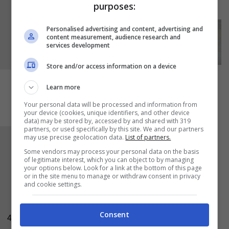
salsa di pesce
.
purposes:
Personalised advertising and content, advertising and
content measurement, audience research and
services development
Store and/or access information on a device
Learn more
Your personal data will be processed and information from
your device (cookies, unique identifiers, and other device
data) may be stored by, accessed by and shared with 319
partners, or used specifically by this site. We and our partners
may use precise geolocation data.
List of partners.
Continuate unendo ancora il
pepe nero
Some vendors may process your personal data on the basis
macinato ed un pizzico di
sale
e versate nel
of legitimate interest, which you can object to by managing
your options below. Look for a link at the bottom of this page
wok insieme alla carne, alzate la fiamma e
or in the site menu to manage or withdraw consent in privacy
and cookie settings.
saltate la carne di tanto in tanto per
amalgamare bene tutto e continuate la cottura
fino al completo assorbimento di tutti i liquidi. A
Consent
4