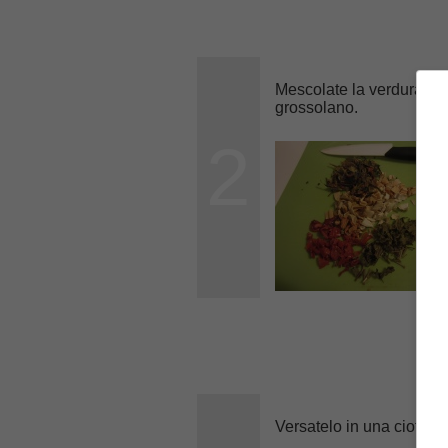
Mescolate la verdura secc
grossolano.
2
Versatelo in una ciotola