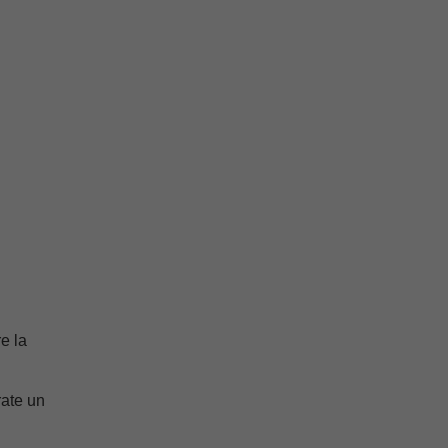
e la
rate un