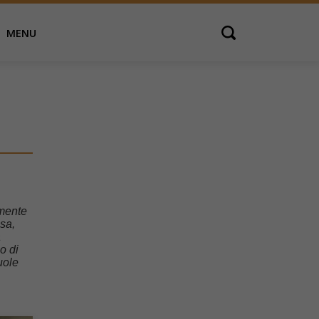
MENU
Open search
amente
sa,
a
o di
uole