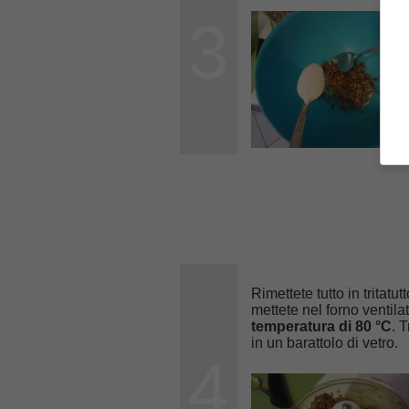
3
Rimettete tutto in tritatu
mettete nel forno ventil
temperatura di 80 °C
. 
in un barattolo di vetro.
4