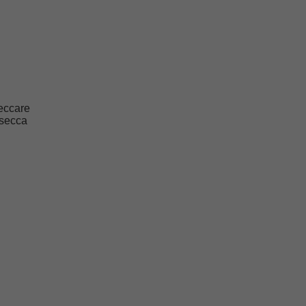
seccare
 secca