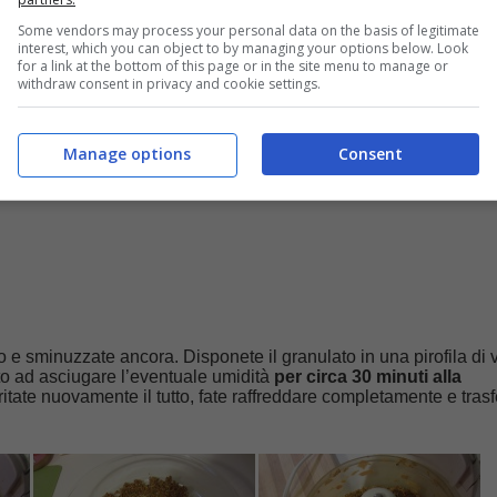
Some vendors may process your personal data on the basis of legitimate
interest, which you can object to by managing your options below. Look
for a link at the bottom of this page or in the site menu to manage or
withdraw consent in privacy and cookie settings.
Manage options
Consent
tto e sminuzzate ancora. Disponete il granulato in una pirofila di 
ato ad asciugare l’eventuale umidità
per circa 30 minuti alla
Tritate nuovamente il tutto, fate raffreddare completamente e trasf