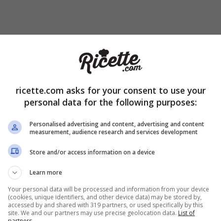
a e mettetela in un tritatutto. Tritate per ottenere un granulato
ricette.com asks for your consent to use your
personal data for the following purposes:
Personalised advertising and content, advertising and content
measurement, audience research and services development
Store and/or access information on a device
Learn more
Your personal data will be processed and information from your device
(cookies, unique identifiers, and other device data) may be stored by,
accessed by and shared with 319 partners, or used specifically by this
 ed aggiungete il
sale
, la
paprika
e la
curcuma
. Mescolate.
site. We and our partners may use precise geolocation data.
List of
partners.