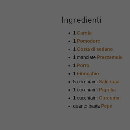
Ingredienti
1
Carota
1
Pomodoro
1
Costa di sedano
1
manciate
Prezzemolo
1
Porro
1
Finocchio
5
cucchiaini
Sale rosa
1
cucchiaini
Paprika
1
cucchiaini
Curcuma
quanto basta
Pepe