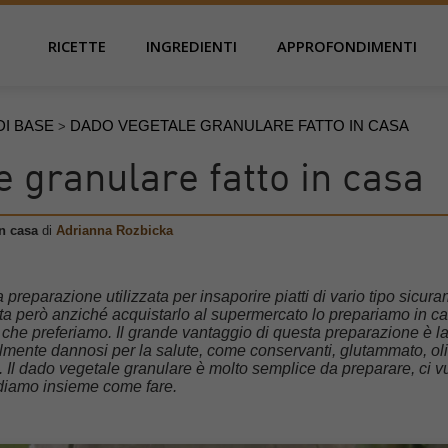
RICETTE
INGREDIENTI
APPROFONDIMENTI
DI BASE
DADO VEGETALE GRANULARE FATTO IN CASA
>
 granulare fatto in casa
in casa
di
Adrianna Rozbicka
 preparazione utilizzata per insaporire piatti di vario tipo sicur
lta però anziché acquistarlo al supermercato lo prepariamo in ca
 che preferiamo. Il grande vantaggio di questa preparazione è l
lmente dannosi per la salute, come conservanti, glutammato, oli
. Il dado vegetale granulare è molto semplice da preparare, ci v
diamo insieme come fare.