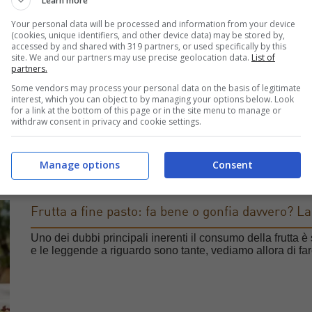
Learn more
Se dopo il pranzo di Pasqua e la tradizionale grigliata di
Your personal data will be processed and information from your device
l’addome gonfio, non sei il solo. Nel 2026, la consapevo
(cookies, unique identifiers, and other device data) may be stored by,
digiunare, ma scegliere gli alimenti giusti che […]
accessed by and shared with 319 partners, or used specifically by this
site. We and our partners may use precise geolocation data.
List of
partners.
Some vendors may process your personal data on the basis of legitimate
interest, which you can object to by managing your options below. Look
for a link at the bottom of this page or in the site menu to manage or
withdraw consent in privacy and cookie settings.
Manage options
Consent
Frutta a fine pasto: fa bene o gonfia davvero? La 
Uno dei dubbi principali inerenti il consumo della frutta è
e le leggende a riguardo sono tante, vediamo allora di far