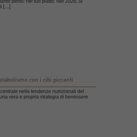
nto pensi: nel tuo piatto. Nel 2026, la
i […]
tabolismo con i cibi piccanti
entrale nelle tendenze nutrizionali del
 una vera e propria strategia di benessere