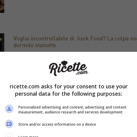
Voglia incontrollabile di Junk Food? La colpa no
dormito stanotte
Ti è mai capitato di svegliarti con un desiderio irrefrenabil
o dolci ipercalorici? Se pensi che sia solo mancanza di for
La scienza rivela che il vero […]
ricette.com asks for your consent to use your
personal data for the following purposes:
Personalised advertising and content, advertising and content
measurement, audience research and services development
Store and/or access information on a device
Cibi per disintossicarsi dopo Pasqua: la dieta det