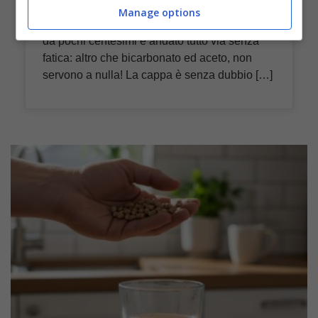
Avevo cappa e filtri così unti che il grasso si
Manage options
vedeva da lontano, ma con questa polverina
da pochi centesimi è andato tutto via senza
fatica: altro che bicarbonato ed aceto, non
servono a nulla! La cappa è senza dubbio […]