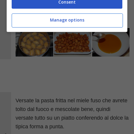
Consent
dolce.
Manage options
Versate la pasta fritta nel miele fuso che avrete
tolto dal fuoco e mescolate bene, quindi
versate tutto su un piatto conferendo al dolce la
tipica forma a punta.