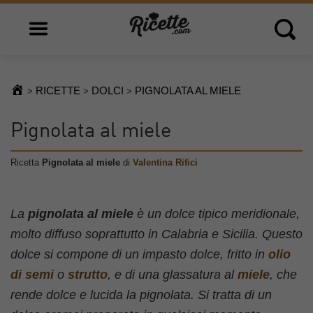
Open main menu
Open 
RICETTE
DOLCI
PIGNOLATA AL MIELE
>
>
>
Pignolata al miele
Ricetta
Pignolata al miele
di
Valentina Rifici
La
pignolata al miele
è un dolce tipico meridionale,
molto diffuso soprattutto in Calabria e Sicilia. Questo
dolce si compone di un impasto dolce, fritto in
olio
di semi
o
strutto
, e di una glassatura al
miele
, che
rende dolce e lucida la pignolata. Si tratta di un