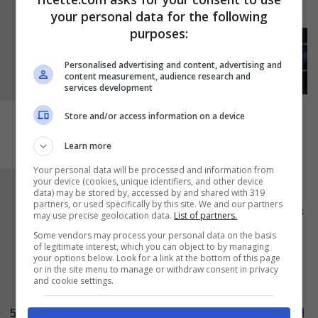
scaldare in precedenza.
your personal data for the following
purposes:
Personalised advertising and content, advertising and
content measurement, audience research and
services development
Store and/or access information on a device
Learn more
Your personal data will be processed and information from
your device (cookies, unique identifiers, and other device
Non appena saliranno a galla, rimestateli con
data) may be stored by, accessed by and shared with 319
partners, or used specifically by this site. We and our partners
una schiumarola, in modo da avere una cottura
may use precise geolocation data.
List of partners.
uniforme. Non appena saranno dorati toglieteli
Some vendors may process your personal data on the basis
of legitimate interest, which you can object to by managing
dall’olio e fateli sgocciolare su della carta
your options below. Look for a link at the bottom of this page
or in the site menu to manage or withdraw consent in privacy
assorbente. In una padella versate il
miele
con
and cookie settings.
un pizzico di
cannella
ed a fuoco dolce
lasciatelo sciogliere per poter glassare meglio il
5