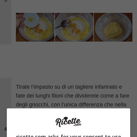
Tirate l’impasto su di un tagliere infarinato e
fate dei lunghi filoni che dividerete come a fare
degli gnocchi, con l’unica differenza che nella
pignolata dovranno essere tagliati di sbieco.
Friggete questi piccoli pezzi di pasta in
4
abbondante
olio di semi
che avrete fatto
ricette.com asks for your consent to use