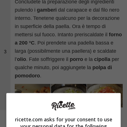
Concludete la preparazione degli ingredienti
pulendo i
gamberi
dal carapace e dal filo nero
interno. Tenetene qualcuno per la decorazione
in superficie della paella. Ora è tempo di
mettersi sul fuoco. Intanto preriscaldate il
forno
a 200 °C
. Poi prendete una padella bassa e
larga (possibilmente una paellera) e scaldate
3
l’
olio
. Fate soffriggere il
porro
e la
cipolla
per
qualche minuto, poi aggiungete la
polpa di
pomodoro
.
ricette.com asks for your consent to use
your personal data for the following