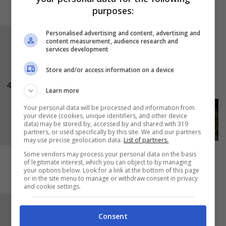
purposes:
Personalised advertising and content, advertising and
Proseguite con i
fagiolini
e i
piselli
e lasciateli
content measurement, audience research and
services development
in cottura qualche minuto. Aggiungete la
salsiccia
e il
pollo
e proseguite la cottura fino
Store and/or access information on a device
a vederli dorati.
4
Learn more
Your personal data will be processed and information from
your device (cookies, unique identifiers, and other device
data) may be stored by, accessed by and shared with 319
partners, or used specifically by this site. We and our partners
may use precise geolocation data.
List of partners.
Some vendors may process your personal data on the basis
of legitimate interest, which you can object to by managing
your options below. Look for a link at the bottom of this page
or in the site menu to manage or withdraw consent in privacy
and cookie settings.
Ora mettete i
gamberi
e il
riso
. Fatelo tostare
Consent
leggermente poi aggiungete lo
zafferano
e il