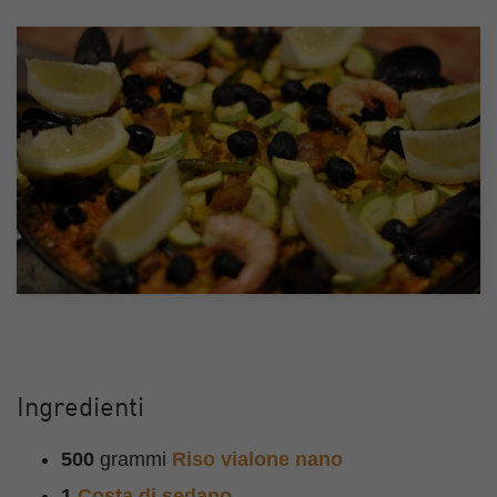
Ingredienti
500
grammi
Riso vialone nano
1
Costa di sedano