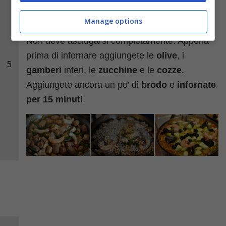
brodo
, fino a coprire gli ingredienti.
Manage options
Rimestatelo appena, poi lasciatelo riposare.
Non deve asciugarsi completamente. Appena
prima di infornare aggiungete le
olive
, i
5
gamberi
interi, le
zucchine
e le
cozze
.
Aggiungete ancora un po’ di
brodo
e
infornate
per 15 minuti
.